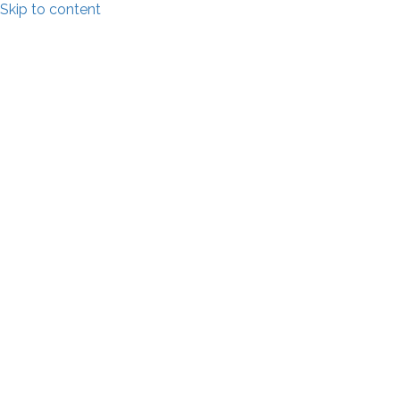
Skip to content
VANDRER MOD LYSET!
Et budskab til menneskeheden fra den
oversanselige verden