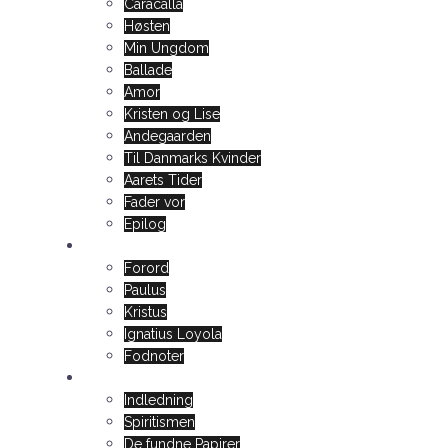
Caracalla
Høsten
Min Ungdom
Ballade
Amor
Kristen og Lise
Andegaarden
Til Danmarks Kvinder
Aarets Tider
Fader vor
Epilog
Forsoningslæren og Genvejen
Forord
Paulus
Kristus
Ignatius Loyola
Fodnoter
Nogle psykiske Oplevelser
Indledning
Spiritismen
De fundne Papirer