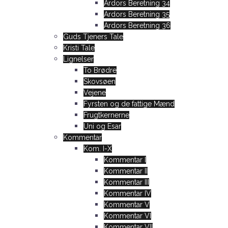
Ardors Beretning 34
Ardors Beretning 35
Ardors Beretning 36
Guds Tjeners Tale
Kristi Tale
Lignelser
To Brødre
Skovsøen
Vejene
Fyrsten og de fattige Mænd
Frugtkernerne
Uni og Esar
Kommentar
Kom. I-X
Kommentar I
Kommentar II
Kommentar III
Kommentar IV
Kommentar V
Kommentar VI
Kommentar VII