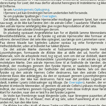
deres Kamp for Livet; det maa derfor absolut henregnes til Instinkterne og ikke
til Drifterne.
Se om
Aandelegemets Opbygning
.
I fjernere Led kan Erindringen herom undertiden helt forsvinde.
Se om psykiske Spaltninger i
Oversigten
.
Det Billede, som de fysiske Hjerneceller modtager gennem Synet, kan være
saa svagt, at de ikke kan fæstne det i de astrale Celler; i saadanne Tilfælde kan
den astrale Hjerne selvfølgelig ikke give nogen Reproduktion af det sete.
Skrækken kan udviske Erindringen derom.
En pludselig opstaaet Angestfølelse kan for et Øjeblik lamme Menneskets
Bevidsthedsfølelse, saa at de fysiske og astrale Hjerneceller ikke formaar at
vibrere; derved bliver det sete ikke optegnet, saa længe som Lammelsen varer.
Paa denne Maade kan ligeledes Lakuner opstaa og virke forstyrrende i
Helhedsbilledet, uden at lndividet har lukket Øjnene.
Da det astrale Mørke dannede et fastsammenhængende Hele med
Lysomhylningen, formaaede de Ældste ikke at skille det ud, hvorfor det
Materiale, som de arbejdede med, tog sig ud, som om det var dobbelt, skønt
det var sammensat af tre Bestanddele: Lysomhylningen + det astrale og det
molekylare Mørke. Den astrale Hjernes Evne til at fastholde de Værdier, de
Indtryk, der modtages gennem den fysiske Hjerne, er saaledes betinget af
Jordklodens Lysomhylning, der fastholder det astrale Mørke. Selv om den
fysiske og den astrale Hjernes Celler destrueres, kan den astrale Celles
inderste Basis ikke ødelægges, da den er opstaaet gennem Lysomhylningens
Udstraalinger, der ikke kan destrueres. Først naar det jordiske Legeme er
dødt, trækker Lysets Udstraalinger sig tilbage. (Se
Oversigten
). Aander, der er
knyttet til imbecile Mennesker, vil gennem de astrale Cellers Lysbasis modtage
Indtryk, der overføres gennem Opsugningslaget; men disse Indtryk staar først
klart for Aanden, naar den er løst fra det fysiske Legeme.
En Violin kan frembringe svagt klingende Lyde, naar Strengene paavirkes af
Tonebølger f. Eks. fra et Klaver; men af sig selv, uden Paavirkning af en eller
anden Art, kan den ikke tone.
De Ældste har ofte i Kraft af deres Tanke og Villie givet sig et Udseende, der