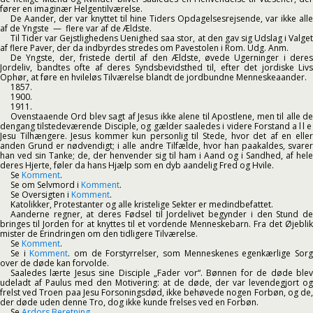
fører en imaginær Helgentilværelse.
De Aander, der var knyttet til hine Tiders Opdagelsesrejsende, var ikke alle
af de Yngste — flere var af de Ældste.
Til Tider var Gejstlighedens Uenighed saa stor, at den gav sig Udslag i Valget
af flere Paver, der da indbyrdes stredes om Pavestolen i Rom. Udg. Anm.
De Yngste, der, fristede dertil af den Ældste, øvede Ugerninger i deres
Jordeliv, bandtes ofte af deres Syndsbevidsthed til, efter det jordiske Livs
Ophør, at føre en hvileløs Tilværelse blandt de jordbundne Menneskeaander.
1857.
1900.
1911.
Ovenstaaende Ord blev sagt af Jesus ikke alene til Apostlene, men til alle de
dengang tilstedeværende Disciple, og gælder saaledes i videre Forstand
alle
Jesu Tilhængere. Jesus kommer kun personlig til Stede, hvor det af en eller
anden Grund er nødvendigt; i alle andre Tilfælde, hvor han paakaldes, svarer
han ved sin Tanke; de, der henvender sig til ham i Aand og i Sandhed, af hele
deres Hjerte, føler da hans Hjælp som en dyb aandelig Fred og Hvile.
Se
Komment
.
Se om Selvmord i
Komment
.
Se Oversigten i
Komment
.
Katolikker, Protestanter og alle kristelige Sekter er medindbefattet.
Aanderne regner, at deres Fødsel til Jordelivet begynder i den Stund de
bringes til Jorden for at knyttes til et vordende Menneskebarn. Fra det Øjeblik
mister de Erindringen om den tidligere Tilværelse.
Se
Komment
.
Se i
Komment
. om de Forstyrrelser, som Menneskenes egenkærlige Sor
over de døde kan forvolde.
Saaledes lærte Jesus sine Disciple „Fader vor“. Bønnen for de døde blev
udeladt af Paulus med den Motivering: at de døde, der var levendegjort og
frelst ved Troen paa Jesu Forsoningsdød, ikke behøvede nogen Forbøn, og de,
der døde uden denne Tro, dog ikke kunde frelses ved en Forbøn.
Se
Ardors Beretning
.