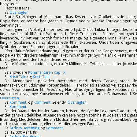
benyttede.
Pescheræerne.
Se
Oversigten
.
Store Strækninger af Mellemamerikas Kyster, hvor Øfolket havde anlagt
Bopladser, er senere hen gaaet til Grunde ved vulkanske Forskydninger og
Sænkninger.
’ betegner en Vokallyd, nærmest en e-Lyd. Ordet ’Lūkna betegnedes som
Regel ved et af Rhās to Symboler. 1. Flere Trekanter = Stjerner indtegnet i
hverandre, hvilket var Udtryk for Rhās mange og altseende Øjne, eller 2. En
Ring = Solskiven, den symboliserede Rhā, Skaberen. Undertiden omgaves
Symbolerne med Flammetunger eller Straaler.
Efter Khūumfolkets Indvandring i Ægypten er der et Par Gange senere, med
nogle Aarhundreders Mellemrum, sket Indvandringer Syd fra af Folkestammer
beslægtede med den først indvandrede.
Dette Mørkets Isolationslag er ca. ½ Millimeter i Tykkelse — efter jordiske
Maal.
Se endvidere
Kommentaren Kap. IX
.
Se
Kristi Tale
og
Kristi Tale
.
Da Menneskene paavirker hverandre med deres Tanker, staar de
Mennesker, der udslynger Forbandelser, i Fare for ad Tankens Vej at paavirke
deres Medmennesker til i Vrede og Had at udslynge lignende Forbandelser,
som da vil drage nye Konsekvenser efter sig for den første Ophavsmand. Se
Oversigten
.
Se
Komment
. og
Komment
. Se endv.
Oversigten
.
Se
Komment
.
Da det Baand, der binder Aanden, brister i det fysiske Legemes Dødsstund,
er det ganske udelukket, at Aanden kan føle nogen som helst Lidelse ved Ligets
Brænding. Meddelelser, der er i Modstrid hermed, skriver sig fra uudviklede og
derfor uvidende Aander, eller fra Mediernes egen Fantasi.
Se
Ardors Beretning
og
Komment
.
ca. 12,000 Aar f. Kr.
Se
Ardors Beretning
.