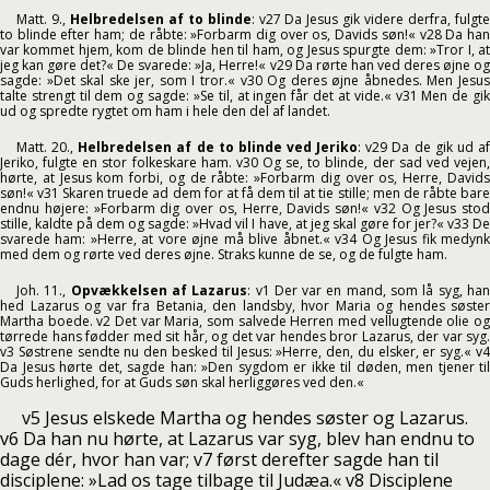
Matt. 9.,
Helbredelsen af to blinde
: v27 Da Jesus gik videre derfra, fulgt
to blinde efter ham; de råbte: »Forbarm dig over os, Davids søn!« v28 Da han
var kommet hjem, kom de blinde hen til ham, og Jesus spurgte dem: »Tror I, at
jeg kan gøre det?« De svarede: »Ja, Herre!« v29 Da rørte han ved deres øjne og
sagde: »Det skal ske jer, som I tror.« v30 Og deres øjne åbnedes. Men Jesus
talte strengt til dem og sagde: »Se til, at ingen får det at vide.« v31 Men de gik
ud og spredte rygtet om ham i hele den del af landet.
Matt. 20.,
Helbredelsen af de to blinde ved Jeriko
: v29 Da de gik ud a
Jeriko, fulgte en stor folkeskare ham. v30 Og se, to blinde, der sad ved vejen,
hørte, at Jesus kom forbi, og de råbte: »Forbarm dig over os, Herre, Davids
søn!« v31 Skaren truede ad dem for at få dem til at tie stille; men de råbte bare
endnu højere: »Forbarm dig over os, Herre, Davids søn!« v32 Og Jesus stod
stille, kaldte på dem og sagde: »Hvad vil I have, at jeg skal gøre for jer?« v33 De
svarede ham: »Herre, at vore øjne må blive åbnet.« v34 Og Jesus fik medynk
med dem og rørte ved deres øjne. Straks kunne de se, og de fulgte ham.
Joh. 11.,
Opvækkelsen af Lazarus
: v1 Der var en mand, som lå syg, ha
hed Lazarus og var fra Betania, den landsby, hvor Maria og hendes søster
Martha boede. v2 Det var Maria, som salvede Herren med vellugtende olie og
tørrede hans fødder med sit hår, og det var hendes bror Lazarus, der var syg.
v3 Søstrene sendte nu den besked til Jesus: »Herre, den, du elsker, er syg.« v4
Da Jesus hørte det, sagde han: »Den sygdom er ikke til døden, men tjener til
Guds herlighed, for at Guds søn skal herliggøres ved den.«
v5 Jesus elskede Martha og hendes søster og Lazarus.
v6 Da han nu hørte, at Lazarus var syg, blev han endnu to
dage dér, hvor han var; v7 først derefter sagde han til
disciplene: »Lad os tage tilbage til Judæa.« v8 Disciplene