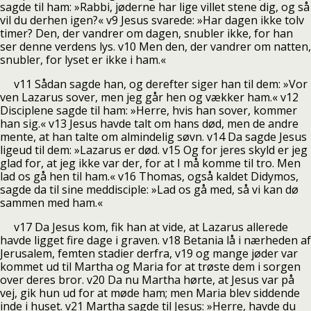
sagde til ham: »Rabbi, jøderne har lige villet stene dig, og så
vil du derhen igen?« v9 Jesus svarede: »Har dagen ikke tolv
timer? Den, der vandrer om dagen, snubler ikke, for han
ser denne verdens lys. v10 Men den, der vandrer om natten,
snubler, for lyset er ikke i ham.«
v11 Sådan sagde han, og derefter siger han til dem: »Vor
ven Lazarus sover, men jeg går hen og vækker ham.« v12
Disciplene sagde til ham: »Herre, hvis han sover, kommer
han sig.« v13 Jesus havde talt om hans død, men de andre
mente, at han talte om almindelig søvn. v14 Da sagde Jesus
ligeud til dem: »Lazarus er død. v15 Og for jeres skyld er jeg
glad for, at jeg ikke var der, for at I må komme til tro. Men
lad os gå hen til ham.« v16 Thomas, også kaldet Didymos,
sagde da til sine meddisciple: »Lad os gå med, så vi kan dø
sammen med ham.«
v17 Da Jesus kom, fik han at vide, at Lazarus allerede
havde ligget fire dage i graven. v18 Betania lå i nærheden af
Jerusalem, femten stadier derfra, v19 og mange jøder var
kommet ud til Martha og Maria for at trøste dem i sorgen
over deres bror. v20 Da nu Martha hørte, at Jesus var på
vej, gik hun ud for at møde ham; men Maria blev siddende
inde i huset. v21 Martha sagde til Jesus: »Herre, havde du