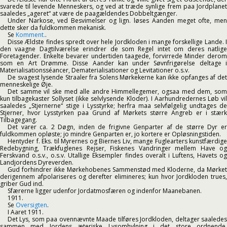
svarede til levende Menneskers, og ved at træde synlige frem paa Jordplanet
saaledes „ageret“ at være de paagældendes Dobbeltgænger.
Under Narkose, ved Besvimelser og lign. løses Aanden meget ofte, men
dette sker da fuldkommen mekanisk.
Se
Komment.
.
Disse Ældste findes spredt over hele Jordkloden i mange forskellige Lande. I
den vaagne Dagtilværelse erindrer de som Regel intet om deres natlige
Foretagender. Enkelte bevarer undertiden taagede, forvirrede Minder derom
som en Art Drømme. Disse Aander kan under Søvnfrigørelse deltage i
Materialisationsséancer, Dematerialisationer og Levitationer o.s.v.
De svagest lysende Straaler fra Solens Mørkekerne kan ikke opfanges af det
menneskelige Øje.
Det samme vil ske med alle andre Himmellegemer, ogsaa med dem, som
kun tilbagekaster Sollyset (ikke selvlysende Kloder). I Aarhundredernes Løb vil
saaledes „Stjernerne“ stige i Lysstyrke; herfra maa selvfølgelig undtages de
Stjerner, hvor Lysstyrken paa Grund af Mørkets større Angreb er i stærk
Tilbagegang.
Det varer ca. 2 Døgn, inden de frigivne Genparter af de større Dyr er
fuldkommen opløste; jo mindre Genparten er, jo kortere er Opløsningstiden.
Hentyder f. Eks. til Myrernes og Biernes Liv, mange Fuglearters kunstfærdige
Redebygning, Trækfuglenes Rejser, Fiskenes Vandringer mellem Have og
Ferskvand o.s.v., o.s.v. Utallige Eksempler findes overalt i Luftens, Havets og
Landjordens Dyreverden.
Gud forhindrer ikke Mørkehobenes Sammenstød med Kloderne, da Mørket
derigennem afpolariseres og derefter elimineres; kun hvor Jordkloden trues,
griber Gud ind.
Sfærerne ligger udenfor Jordatmosfæren og indenfor Maanebanen.
1911.
Se
Oversigten
.
I Aaret 1911.
Det Lys, som paa ovennævnte Maade tilføres Jordkloden, deltager saaledes
sammen med Jordens æteriske Lysomhylning i det store ordnende,