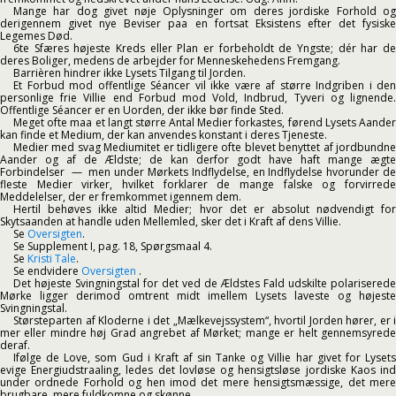
Mange har dog givet nøje Oplysninger om deres jordiske Forhold og
derigennem givet nye Beviser paa en fortsat Eksistens efter det fysiske
Legemes Død.
6te Sfæres højeste Kreds eller Plan er forbeholdt de Yngste; dér har de
deres Boliger, medens de arbejder for Menneskehedens Fremgang.
Barrièren hindrer ikke Lysets Tilgang til Jorden.
Et Forbud mod offentlige Séancer vil ikke være af større Indgriben i den
personlige frie Villie end Forbud mod Vold, Indbrud, Tyveri og lignende.
Offentlige Séancer er en Uorden, der ikke bør finde Sted.
Meget ofte maa et langt større Antal Medier forkastes, førend Lysets Aander
kan finde et Medium, der kan anvendes konstant i deres Tjeneste.
Medier med svag Mediumitet er tidligere ofte blevet benyttet af jordbundne
Aander og af de Ældste; de kan derfor godt have haft mange ægte
Forbindelser — men under Mørkets Indflydelse, en Indflydelse hvorunder de
fleste Medier virker, hvilket forklarer de mange falske og forvirrede
Meddelelser, der er fremkommet igennem dem.
Hertil behøves ikke altid Medier; hvor det er absolut nødvendigt for
Skytsaanden at handle uden Mellemled, sker det i Kraft af dens Villie.
Se
Oversigten
.
Se Supplement I, pag. 18, Spørgsmaal 4.
Se
Kristi Tale
.
Se endvidere
Oversigten
.
Det højeste Svingningstal for det ved de Ældstes Fald udskilte polariserede
Mørke ligger derimod omtrent midt imellem Lysets laveste og højeste
Svingningstal.
Størsteparten af Kloderne i det „Mælkevejssystem“, hvortil Jorden hører, er i
mer eller mindre høj Grad angrebet af Mørket; mange er helt gennemsyrede
deraf.
Ifølge de Love, som Gud i Kraft af sin Tanke og Villie har givet for Lysets
evige Energiudstraaling, ledes det lovløse og hensigtsløse jordiske Kaos ind
under ordnede Forhold og hen imod det mere hensigtsmæssige, det mere
brugbare, mere fuldkomne og skønne.