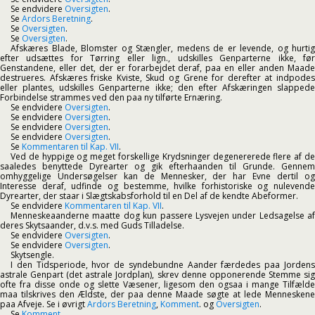
Se endvidere
Oversigten
.
Se
Ardors Beretning
.
Se
Oversigten
.
Se
Oversigten
.
Afskæres Blade, Blomster og Stængler, medens de er levende, og hurtig
efter udsættes for Tørring eller lign., udskilles Genparterne ikke, før
Genstandene, eller det, der er forarbejdet deraf, paa en eller anden Maade
destrueres. Afskæres friske Kviste, Skud og Grene for derefter at indpodes
eller plantes, udskilles Genparterne ikke; den efter Afskæringen slappede
Forbindelse strammes ved den paa ny tilførte Ernæring.
Se endvidere
Oversigten
.
Se endvidere
Oversigten
.
Se endvidere
Oversigten
.
Se endvidere
Oversigten
.
Se
Kommentaren til Kap. VII
.
Ved de hyppige og meget forskellige Krydsninger degenererede flere af de
saaledes benyttede Dyrearter og gik efterhaanden til Grunde. Gennem
omhyggelige Undersøgelser kan de Mennesker, der har Evne dertil og
Interesse deraf, udfinde og bestemme, hvilke forhistoriske og nulevende
Dyrearter, der staar i Slægtskabsforhold til en Del af de kendte Abeformer.
Se endvidere
Kommentaren til Kap. VII
.
Menneskeaanderne maatte dog kun passere Lysvejen under Ledsagelse af
deres Skytsaander, d.v.s. med Guds Tilladelse.
Se endvidere
Oversigten
.
Se endvidere
Oversigten
.
Skytsengle.
I den Tidsperiode, hvor de syndebundne Aander færdedes paa Jordens
astrale Genpart (det astrale Jordplan), skrev denne opponerende Stemme sig
ofte fra disse onde og slette Væsener, ligesom den ogsaa i mange Tilfælde
maa tilskrives den Ældste, der paa denne Maade søgte at lede Menneskene
paa Afveje. Se i øvrigt
Ardors Beretning
,
Komment
. og
Oversigten
.
Se
Komment
.