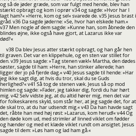
og så de jøder græde, som var fulgt med hende, blev han
stærkt opbragt og kom i oprør v34 og sagde: »Hvor har I
lagt ham?« »Herre, kom og se!« svarede de. v35 Jesus brast i
gråd. v36 Da sagde jøderne: »Se, hvor han elskede ham.«
v37 Men nogle af dem sagde: »Kunne han, som åbnede den
blindes øjne, ikke også have gjort, at Lazarus ikke var
død?«
v38 Da blev Jesus atter stærkt opbragt, og han går hen
til graven. Det var en klippehule, og en sten var stillet for
den. v39 Jesus sagde: »Tag stenen væk!« Martha, den dødes
søster, sagde til ham: »Herre, han stinker allerede; han
ligger der jo på fjerde dag.« v40 Jesus sagde til hende: »Har
jeg ikke sagt dig, at hvis du tror, skal du se Guds
herlighed?« v41 Så tog de stenen væk. Jesus så op mod
himlen og sagde: »Fader, jeg takker dig, fordi du har hørt
mig. v42 Selv vidste jeg, at du altid hører mig, men det var
for folkeskarens skyld, som står her, at jeg sagde det, for at
de skal tro, at du har udsendt mig.« v43 Da han havde sagt
det, råbte han med høj røst: »Lazarus, kom herud!« v44 Og
den døde kom ud, med strimler af linned viklet om fødder
og hænder og med et klæde viklet rundt om ansigtet. Jesus
sagde til dem: »Løs ham og lad ham gå.«