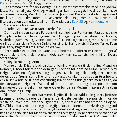
Kommentaren Kap. VII
, Begyndelsen.
Paaskemaaltidet forløb i øvrigt i nøje Overensstemmelse med den jødiske
Ritus. Her er af Jesu Ord og Handlinger kun medtaget, hvad der kan have
almenmenneskelig Værdi, for at vise, at Jesus ved Paaskemaaltidet tog Afsked
med sine Apostle, uden at anvende de Ord, der er overleveret til
Efterverdenen som udtalte af ham. Se endvidere
Kap. 33
og
Kommentaren
.
Nazaræer = Nasiræer.
En tolvte Apostel var traadt i Stedet for Judas Iskariot.
Oprindelig, uden senere Forvanskninger, lød den Forklaring, Paulus gav sine
Disciple, efter at have gennemtænkt Sagen paa ovenstaaende Maade,
saaledes: „Som Jesus gav sine Apostle af sit Brød og sin Vin, gav han sit Legeme
og Blod til aandelig Mad og Drikke for sine; ja, han gav sig til Syndoffer, et Tegn
paa en ny Pagt mellem Herren og os.“ —
Flere andre Versioner om Sønnens Enhed med Faderen er ikke medtaget af
Ardor, da enhver, der ønsker det, selv kan sætte sig ind i hine Tiders
Stridigheder.
Seldsjukerne. Udg. Anm.
Mange af de Kristne bad direkte til Jomfru Maria og til de hellige Mænd og
Kvinder, i Stedet for at bede dem gaa i Forbøn for dem hos Gud. Derved blev
Helgendyrkelsen afguderisk, og da Jesu Moder og alle „Helgener“, uanset
deres gode Gerninger,
alle
er underkastet Reinkarnationsloven (Genfødsel),
er en Henvendelse til dem overflødig, bliver endog tidt ganske meningsløs, da
de anraabte Helgener fra Tid til anden opholder sig paa Jorden som
Mennesker, og følgelig maa være døve for deres Medmenneskers Anraaben
om Forbøn og Hjælp.
Blandt de Aander, der har været knyttet til de saakaldte Helgeners jordiske
Legemer, findes baade de Yngste, de Ældste og Menneskeaander. For de
sidste er Loven om Genfødsel givet af Gud, for at de kan naa fremad og opad.
De Ældste har ved deres egenmægtige første Inkarnation selv draget sig ind
under Loven; de Yngste har frivilligt underkastet sig den og følger den, saa
længe de arbejder for Menneskehedens Fremgang. Menneskenes Anraaben af
de hellige Mænd og Kvinder bliver saaledes en Henvendelse til Væsener, der