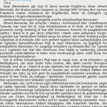
1914.
Naar Menneskene gør Gud til deres øverste Krigsherre, bliver ethvert
Menneske, der dræbes under Kampene, et „blodigt Offer“ til Hans Ære; og naar
Præsterne indvier Soldaterne før Krigsfærden, bliver de Deltagere og
Medvidere i Krigens Menneskeofringer.
Samfundene har ingen Forpligtelse overfor arbejdsuvillige Mennesker.
Ethvert Menneske, der arbejder i Statens, i Kommunens eller i Enkeltmands
Tjeneste, bør have Ret til, naar Arbejdsaarene er til Ende, at faa tildelt et
passende aarligt Vederlag af Stat eller Kommune, hvorved de paagældende
sættes i Stand til at gaa deres Alderdom i Møde uden pekuniære Sorger.
Ligeledes bør Samfundene fuldtud sørge for enhver, der bliver Krøbling under
Udøvelsen af sit Arbejde, eller som gennem Sygdom bliver uarbejdsdygtig. Det
er ligeledes Statssamfundenes Pligt at rejse Alderdoms- og Sygehjem for
enligtstillede Mennesker, for svagelige Arbejdere og Arbejdersker, for Tyende
o.s.v. Ligeledes bør Stat eller Kommune, hvor Hjælp er nødvendig, udrede
passende Understøttelse til Enker med mindreaarige Børn, indtil disse har
naaet Myndighedsalderen.
Det er enhver Arbejdsgivers Pligt nøje at vaage over, at de Arbejdere og
Medhjælpere, der staar under hans Ledelse, ikke stilles overfor strengere
Arbejde, end de er i Stand til at yde; ligeledes bør enhver Arbejdsgiver lønne
Arbejdere eller Medhjælpere med en saadan Løn, at den fuldtud dækker det
Arbejde, der ydes, og som giver de paagældende saadanne Levevilkaar, der
svarer til den Plads, de indtager i Samfundet. (Ovenstaaende gælder saavel
Stat og Kommune som Selskaber og Enkeltmand.)
Mennesker, der, ud fra deres egen Utilfredshed med det bestaaende, søger
at vække lignende Følelser blandt deres Værkfæller for gennem en fælles
Optræden at fremtvinge Opfyldelsen af Ønsker og Krav i forskellige Retninger,
handler saaledes mod Kristi Ord og handler ligeledes imod de guddommelige
Love om Orden, Fordragelighed og Retfærdighed. Alt, hvad der i de
foreliggende Inkarnationer vindes ved en saadan utilbørlig Optræden, maa i
de næste Inkarnationer fuldtud tilbagegives. Alle materielle Værdier, der
ødelægges, maa hver enkelt erstatte med Renter og Renters Rente, ligesom de