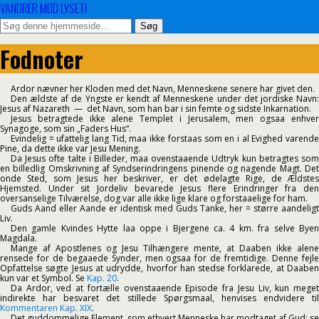
VANDRER MOD LYSET!
Fodnoter
Ardor nævner her Kloden med det Navn, Menneskene senere har givet den.
Den ældste af de Yngste er kendt af Menneskene under det jordiske Navn:
Jesus af Nazareth — det Navn, som han bar i sin femte og sidste Inkarnation.
Jesus betragtede ikke alene Templet i Jerusalem, men ogsaa enhver
Synagoge, som sin „Faders Hus“.
Evindelig = ufattelig lang Tid, maa ikke forstaas som en i al Evighed varende
Pine, da dette ikke var Jesu Mening.
Da Jesus ofte talte i Billeder, maa ovenstaaende Udtryk kun betragtes som
en billedlig Omskrivning af Syndserindringens pinende og nagende Magt. Det
onde Sted, som Jesus her beskriver, er det ødelagte Rige, de Ældstes
Hjemsted. Under sit Jordeliv bevarede Jesus flere Erindringer fra den
oversanselige Tilværelse, dog var alle ikke lige klare og forstaaelige for ham.
Guds Aand eller Aande er identisk med Guds Tanke, her = større aandeligt
Liv.
Den gamle Kvindes Hytte laa oppe i Bjergene ca. 4 km. fra selve Byen
Magdala.
Mange af Apostlenes og Jesu Tilhængere mente, at Daaben ikke alene
rensede for de begaaede Synder, men ogsaa for de fremtidige. Denne fejle
Opfattelse søgte Jesus at udrydde, hvorfor han stedse forklarede, at Daaben
kun var et Symbol. Se
Kap. 20
.
Da Ardor, ved at fortælle ovenstaaende Episode fra Jesu Liv, kun meget
indirekte har besvaret det stillede Spørgsmaal, henvises endvidere til
Kommentaren Kap. XIX
.
Det guddommelige Element, som ethvert Menneske har modtaget af Gud; se