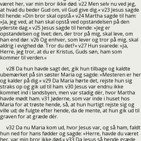
været her, var min bror ikke død. v22 Men selv nu ved jeg,
at hvad du beder Gud om, vil Gud give dig.« v23 Jesus sagde
til hende: »Din bror skal opstå.« v24 Martha sagde til ham:
»Ja, jeg ved, at han skal opstå ved opstandelsen på den
yderste dag.« v25 Jesus sagde til hende: »Jeg er
opstandelsen og livet; den, der tror på mig, skal leve, om
han end dør. v26 Og enhver, som lever og tror på mig, skal
aldrig i evighed dø. Tror du det?« v27 Hun svarede: »Ja,
Herre, jeg tror, at du er Kristus, Guds søn, ham som
kommer til verden.«
v28 Da hun havde sagt det, gik hun tilbage og kaldte
ubemærket på sin søster Maria og sagde: »Mesteren er her
og kalder på dig.« v29 Da Maria hørte det, rejste hun sig
straks op og gik ud til ham. v30 Jesus var endnu ikke
kommet ind i landsbyen, men var stadig dér, hvor Martha
havde mødt ham. v31 Jøderne, som var inde i huset hos
Maria for at trøste hende, så, at hun hurtigt rejste sig og
ville ud; de fulgte efter hende, da de mente, at hun gik ud til
graven for at græde dér.
v32 Da nu Maria kom ud, hvor Jesus var, og så ham, faldt
hun ned for hans fødder og sagde: »Herre, havde du været
her, var min bror ikke død.« v33 Da Jesus så hende græde