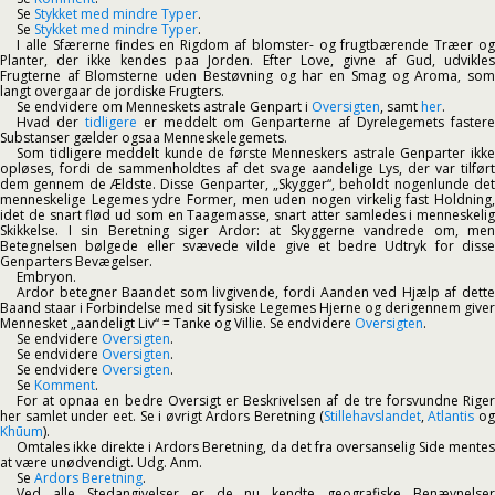
Se
Stykket med mindre Typer
.
Se
Stykket med mindre Typer
.
I alle Sfærerne findes en Rigdom af blomster- og frugtbærende Træer og
Planter, der ikke kendes paa Jorden. Efter Love, givne af Gud, udvikles
Frugterne af Blomsterne uden Bestøvning og har en Smag og Aroma, som
langt overgaar de jordiske Frugters.
Se endvidere om Menneskets astrale Genpart i
Oversigten
, samt
her
.
Hvad der
tidligere
er meddelt om Genparterne af Dyrelegemets fastere
Substanser gælder ogsaa Menneskelegemets.
Som tidligere meddelt kunde de første Menneskers astrale Genparter ikke
opløses, fordi de sammenholdtes af det svage aandelige Lys, der var tilført
dem gennem de Ældste. Disse Genparter, „Skygger“, beholdt nogenlunde det
menneskelige Legemes ydre Former, men uden nogen virkelig fast Holdning,
idet de snart flød ud som en Taagemasse, snart atter samledes i menneskelig
Skikkelse. I sin Beretning siger Ardor: at Skyggerne vandrede om, men
Betegnelsen bølgede eller svævede vilde give et bedre Udtryk for disse
Genparters Bevægelser.
Embryon.
Ardor betegner Baandet som livgivende, fordi Aanden ved Hjælp af dette
Baand staar i Forbindelse med sit fysiske Legemes Hjerne og derigennem giver
Mennesket „aandeligt Liv“ = Tanke og Villie. Se endvidere
Oversigten
.
Se endvidere
Oversigten
.
Se endvidere
Oversigten
.
Se endvidere
Oversigten
.
Se
Komment
.
For at opnaa en bedre Oversigt er Beskrivelsen af de tre forsvundne Riger
her samlet under eet. Se i øvrigt Ardors Beretning (
Stillehavslandet
,
Atlantis
o
Khūum
).
Omtales ikke direkte i Ardors Beretning, da det fra oversanselig Side mentes
at være unødvendigt. Udg. Anm.
Se
Ardors Beretning
.
Ved alle Stedangivelser er de nu kendte geografiske Benævnelser