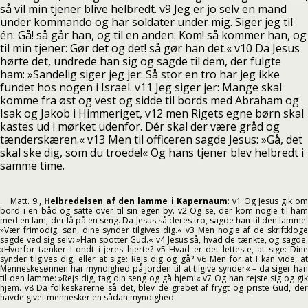
så vil min tjener blive helbredt. v9 Jeg er jo selv en mand
under kommando og har soldater under mig. Siger jeg til
én: Gå! så går han, og til en anden: Kom! så kommer han, og
til min tjener: Gør det og det! så gør han det.« v10 Da Jesus
hørte det, undrede han sig og sagde til dem, der fulgte
ham: »Sandelig siger jeg jer: Så stor en tro har jeg ikke
fundet hos nogen i Israel. v11 Jeg siger jer: Mange skal
komme fra øst og vest og sidde til bords med Abraham og
Isak og Jakob i Himmeriget, v12 men Rigets egne børn skal
kastes ud i mørket udenfor. Dér skal der være gråd og
tænderskæren.« v13 Men til officeren sagde Jesus: »Gå, det
skal ske dig, som du troede!« Og hans tjener blev helbredt i
samme time.
Matt. 9.,
Helbredelsen af den lamme i Kapernaum
: v1 Og Jesus gik o
bord i en båd og satte over til sin egen by. v2 Og se, der kom nogle til ham
med en lam, der lå på en seng. Da Jesus så deres tro, sagde han til den lamme:
»Vær frimodig, søn, dine synder tilgives dig.« v3 Men nogle af de skriftkloge
sagde ved sig selv: »Han spotter Gud.« v4 Jesus så, hvad de tænkte, og sagde:
»Hvorfor tænker I ondt i jeres hjerte? v5 Hvad er det letteste, at sige: Dine
synder tilgives dig, eller at sige: Rejs dig og gå? v6 Men for at I kan vide, at
Menneskesønnen har myndighed på jorden til at tilgive synder« – da siger han
til den lamme: »Rejs dig, tag din seng og gå hjem!« v7 Og han rejste sig og gik
hjem. v8 Da folkeskarerne så det, blev de grebet af frygt og priste Gud, der
havde givet mennesker en sådan myndighed.