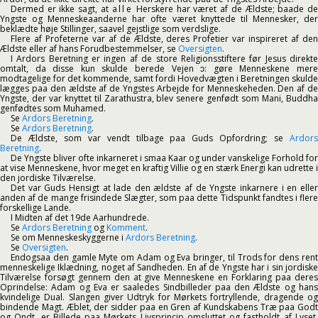
Dermed er ikke sagt, at
alle
Herskere har været af de Ældste; baade d
Yngste og Menneskeaanderne har ofte været knyttede til Mennesker, der
beklædte høje Stillinger, saavel gejstlige som verdslige.
Flere af Profeterne var af de Ældste, deres Profetier var inspireret af den
Ældste eller af hans Forudbestemmelser, se
Oversigten
.
I Ardors Beretning er ingen af de store Religionsstiftere før Jesus direkte
omtalt, da disse kun skulde berede Vejen ᴐ: gøre Menneskene mere
modtagelige for det kommende, samt fordi Hovedvægten i Beretningen skulde
lægges paa den ældste af de Yngstes Arbejde for Menneskeheden. Den af de
Yngste, der var knyttet til Zarathustra, blev senere genfødt som Mani, Buddha
genfødtes som Muhamed.
Se
Ardors Beretning
.
Se
Ardors Beretning
.
De Ældste, som var vendt tilbage paa Guds Opfordring; se
Ardors
Beretning
.
De Yngste bliver ofte inkarneret i smaa Kaar og under vanskelige Forhold for
at vise Menneskene, hvor meget en kraftig Villie og en stærk Energi kan udrette i
den jordiske Tilværelse.
Det var Guds Hensigt at lade den ældste af de Yngste inkarnere i en eller
anden af de mange frisindede Slægter, som paa dette Tidspunkt fandtes i flere
forskellige Lande.
I Midten af det 19de Aarhundrede.
Se
Ardors Beretning
og
Komment
.
Se om Menneskeskyggerne i
Ardors Beretning
.
Se
Oversigten
.
Endogsaa den gamle Myte om Adam og Eva bringer, til Trods for dens rent
menneskelige Iklædning, noget af Sandheden. En af de Yngste har i sin jordiske
Tilværelse forsøgt gennem den at give Menneskene en Forklaring paa deres
Oprindelse: Adam og Eva er saaledes Sindbilleder paa den Ældste og hans
kvindelige Dual. Slangen giver Udtryk for Mørkets fortryllende, dragende og
bindende Magt. Æblet, der sidder paa en Gren af Kundskabens Træ paa Godt
og Ondt, er Billede paa Mørkets Livsprincip omsluttet og fastholdt af Lyset.