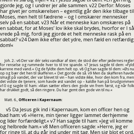
gjorde jeg, og I undrer jer alle sammen. v22 Derfor: Moses
har givet jer omskærelsen – egentlig går den ikke tilbage til
Moses, men helt til fædrene – og I omskærer mennesker
selv på en sabbat. v23 Når et menneske kan omskæres på
en sabbat, for at Moses’ lov ikke skal brydes, hvorfor er I så
vrede på mig, fordi jeg gjorde et helt menneske rask på en
sabbat? v24 Døm ikke efter det ydre, men fæld en retfærdig
dom!«
Joh. 2.: v6 Der var dér seks vandkar af sten; de stod der efter jødernes regler
for renselse og rummede hver to til tre spande. v7 Jesus sagde til dem: »Fyld
karrene med vand.« Og de fyldte dem helt op. v8 Og han sagde til dem: »Øs nu
op og bær det hen til skafferen.« Det gjorde de så. v9 Men da skafferen havde
smagt på vandet, der var blevet til vin – han vidste ikke, hvor den kom fra, men
det vidste de tjenere, som havde øst vandet op – kaldte han på brudgommen
v10 og sagde til ham: »Man sætter ellers den gode vin frem først, og når folk
har drukket godt, så den ringere. Du har gemt den gode vin til nu.«
Matt. 6.,
Officeren i Kapernaum
:
v5 Da Jesus gik ind i Kapernaum, kom en officer hen og
bad ham: v6 »Herre, min tjener ligger lammet derhjemme
og lider forfærdeligt.« v7 Han sagde til ham: »Jeg vil komme
og helbrede ham.« v8 Men officeren sagde: »Herre, jeg er
for ringe til, at du går ind under mit tag. Men sig blot et ord,