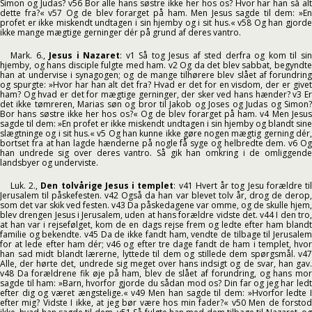
Simon og Judas? v56 Bor alle hans søstre ikke her hos os? Hvor har han så alt
dette fra?« v57 Og de blev forarget på ham. Men Jesus sagde til dem: »En
profet er ikke miskendt undtagen i sin hjemby og i sit hus.« v58 Og han gjorde
ikke mange mægtige gerninger dér på grund af deres vantro.
Mark. 6.,
Jesus i Nazaret
: v1 Så tog Jesus af sted derfra og kom til si
hjemby, og hans disciple fulgte med ham. v2 Og da det blev sabbat, begyndte
han at undervise i synagogen; og de mange tilhørere blev slået af forundring
og spurgte: »Hvor har han alt det fra? Hvad er det for en visdom, der er givet
ham? Og hvad er det for mægtige gerninger, der sker ved hans hænder? v3 Er
det ikke tømreren, Marias søn og bror til Jakob og Joses og Judas og Simon?
Bor hans søstre ikke her hos os?« Og de blev forarget på ham. v4 Men Jesus
sagde til dem: »En profet er ikke miskendt undtagen i sin hjemby og blandt sine
slægtninge og i sit hus.« v5 Og han kunne ikke gøre nogen mægtig gerning dér,
bortset fra at han lagde hænderne på nogle få syge og helbredte dem. v6 Og
han undrede sig over deres vantro. Så gik han omkring i de omliggende
landsbyer og underviste.
Luk. 2.,
Den tolvårige Jesus i templet
: v41 Hvert år tog Jesu forældre ti
Jerusalem til påskefesten. v42 Også da han var blevet tolv år, drog de derop,
som det var skik ved festen. v43 Da påskedagene var omme, og de skulle hjem,
blev drengen Jesus i Jerusalem, uden at hans forældre vidste det. v44 I den tro,
at han var i rejsefølget, kom de en dags rejse frem og ledte efter ham blandt
familie og bekendte. v45 Da de ikke fandt ham, vendte de tilbage til Jerusalem
for at lede efter ham dér; v46 og efter tre dage fandt de ham i templet, hvor
han sad midt blandt lærerne, lyttede til dem og stillede dem spørgsmål. v47
Alle, der hørte det, undrede sig meget over hans indsigt og de svar, han gav.
v48 Da forældrene fik øje på ham, blev de slået af forundring, og hans mor
sagde til ham: »Barn, hvorfor gjorde du sådan mod os? Din far og jeg har ledt
efter dig og været ængstelige.« v49 Men han sagde til dem: »Hvorfor ledte I
efter mig? Vidste I ikke, at jeg bør være hos min fader?« v50 Men de forstod