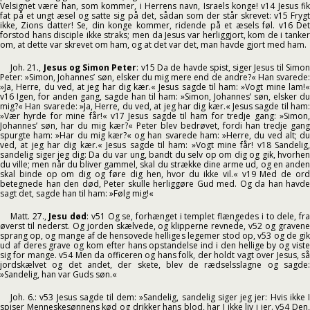
Velsignet være han, som kommer, i Herrens navn, Israels konge! v14 Jesus fik
fat på et ungt æsel og satte sig på det, sådan som der står skrevet: v15 Frygt
ikke, Zions datter! Se, din konge kommer, ridende på et æsels føl. v16 Det
forstod hans disciple ikke straks; men da Jesus var herliggjort, kom de i tanker
om, at dette var skrevet om ham, og at det var det, man havde gjort med ham.
Joh. 21.,
Jesus og Simon Peter
: v15 Da de havde spist, siger Jesus til Simo
Peter: »Simon, Johannes’ søn, elsker du mig mere end de andre?« Han svarede:
»Ja, Herre, du ved, at jeg har dig kær.« Jesus sagde til ham: »Vogt mine lam!«
v16 Igen, for anden gang, sagde han til ham: »Simon, Johannes’ søn, elsker du
mig?« Han svarede: »Ja, Herre, du ved, at jeg har dig kær.« Jesus sagde til ham:
»Vær hyrde for mine får!« v17 Jesus sagde til ham for tredje gang: »Simon,
Johannes’ søn, har du mig kær?« Peter blev bedrøvet, fordi han tredje gang
spurgte ham: »Har du mig kær?« og han svarede ham: »Herre, du ved alt; du
ved, at jeg har dig kær.« Jesus sagde til ham: »Vogt mine får! v18 Sandelig,
sandelig siger jeg dig: Da du var ung, bandt du selv op om dig og gik, hvorhen
du ville; men når du bliver gammel, skal du strække dine arme ud, og en anden
skal binde op om dig og føre dig hen, hvor du ikke vil.« v19 Med de ord
betegnede han den død, Peter skulle herliggøre Gud med. Og da han havde
sagt det, sagde han til ham: »Følg mig!«
Matt. 27.,
Jesu død
: v51 Og se, forhænget i templet flængedes i to dele, fr
øverst til nederst. Og jorden skælvede, og klipperne revnede, v52 og gravene
sprang op, og mange af de hensovede helliges legemer stod op, v53 og de gik
ud af deres grave og kom efter hans opstandelse ind i den hellige by og viste
sig for mange. v54 Men da officeren og hans folk, der holdt vagt over Jesus, så
jordskælvet og det andet, der skete, blev de rædselsslagne og sagde:
»Sandelig, han var Guds søn.«
Joh. 6.: v53 Jesus sagde til dem: »Sandelig, sandelig siger jeg jer: Hvis ikke I
spiser Menneskesønnens kød og drikker hans blod, har I ikke liv i jer. v54 Den,