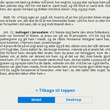
der spiser mit kød og drikker mit blod, har evigt liv, og jeg skal oprejse ham på
den yderste dag. v55 For mit kød er sand mad, og mit blod er sand drik. v56
Den, der spiser mit kød og drikker mit blod, bliver i mig, og jeg i ham.
Matt. 18.: v19 Jeg siger jer også: Alt, hvad to af jer her på jorden bliver enige
om at bede om, det skal de få af min himmelske fader. v20 For hvor to eller tre
er forsamlet i mit navn, dér er jeg midt iblandt dem.«
Joh. 12.,
Indtoget i Jerusalem
: v12 Næste dag hørte den store folkeskare
som var kommet til festen, at Jesus var på vej til Jerusalem. v13 De tog da
palmegrene og gik ham i møde, og de råbte: Hosianna! Velsignet være han,
som kommer, i Herrens navn, Israels konge!
v14 Jesus fik fat på et ungt æsel og satte sig på det, sådan som der står skrevet:
v15 Frygt ikke, Zions datter! Se, din konge kommer, ridende på et æsels føl. v16
Det forstod hans disciple ikke straks; men da Jesus var herliggjort, kom de i
tanker om, at dette var skrevet om ham, og at det var det, man havde gjort
med ham. v17 Skaren, som havde været med ham, da han kaldte Lazarus ud af
graven og oprejste ham fra de døde, vidnede om det. v18 Det var også derfor,
skaren var gået ham i møde, fordi de havde hørt, at han havde gjort dette tegn.
v19 Da sagde farisæerne til hinanden: »Her kan I se, det nytter ikke noget. Se
bare, alverden løber efter ham.«
Tilbage til toppen
Mobil
Desktop