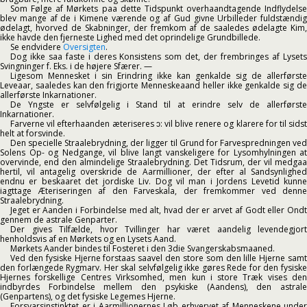
Som Følge af Mørkets paa dette Tidspunkt overhaandtagende Indflydelse
blev mange af de i Kimene værende og af Gud givne Urbilleder fuldstændig
ødelagt, hvorved de Skabninger, der fremkom af de saaledes ødelagte Kim,
ikke havde den fjerneste Lighed med det oprindelige Grundbillede.
Se endvidere
Oversigten
.
Dog ikke saa faste i deres Konsistens som det, der frembringes af Lysets
Svingninger f. Eks. i de højere Sfærer. —
Ligesom Mennesket i sin Erindring ikke kan genkalde sig de allerførste
Leveaar, saaledes kan den frigjorte Menneskeaand heller ikke genkalde sig de
allerførste Inkarnationer.
De Yngste er selvfølgelig i Stand til at erindre selv de allerførste
Inkarnationer.
Farverne vil efterhaanden æteriseres ᴐ: vil blive renere og klarere for til sidst
helt at forsvinde.
Den specielle Straalebrydning, der ligger til Grund for Farvespredningen ved
Solens Op- og Nedgange, vil blive langt vanskeligere for Lysomhylningen at
overvinde, end den almindelige Straalebrydning. Det Tidsrum, der vil medgaa
hertil, vil antagelig overskride de Aarmillioner, der efter al Sandsynlighed
endnu er beskaaret det jordiske Liv. Dog vil man i Jordens Levetid kunne
iagttage Æteriseringen af den Farveskala, der fremkommer ved denne
Straalebrydning.
Jeget er Aanden i Forbindelse med alt, hvad der er arvet af Godt eller Ondt
gennem de astrale Genparter.
Der gives Tilfælde, hvor Tvillinger har været aandelig levendegjort
henholdsvis af en Mørkets og en Lysets Aand.
Mørkets Aander bindes til Fosteret i den 3die Svangerskabsmaaned.
Ved den fysiske Hjerne forstaas saavel den store som den lille Hjerne samt
den forlængede Rygmarv. Her skal selvfølgelig ikke gøres Rede for den fysiske
Hjernes forskellige Centres Virksomhed, men kun i store Træk vises den
indbyrdes Forbindelse mellem den psykiske (Aandens), den astrale
(Genpartens), og det fysiske Legemes Hjerne.
Forsvarsinstinktet er i Aarmillionernes Løb erhvervet af Menneskene under