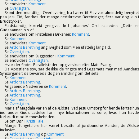
Se endvidere
Komment
.
Se
Oversigten
.
Skønt den mundtlige Overlevering fra Lærer til Elev var almindelig benyttet
paa Jesu Tid, fandtes der mange nedskrevne Beretninger; flere var dog kun i
Brudstykker.
Fuldstændig korrekt gengivet lød Johannes’ Ord saaledes: „Dette er
Gudesønnen o.s.v.“
Se endvidere om Fristelsen i Ørkenen:
Komment
.
Se
Komment
.
Se endvidere
Komment
.
Se
Ardors Beretning
ang. Evighed som = en ufattelig lang Tid.
Se
Oversigten
.
Se endvidere om Suggestion i
Komment
.
Se endvidere
Oversigten
.
Hvor der findes Parallelsteder, opgives kun efter Matt. Evang.
Da Apostlene sov, saa de ikke de Yngste med Legemets men med Aandens
Synsorganer; de bevarede dog en Erindring om det sete.
Se
Komment
.
Se
Ardors Beretning
.
Angaaende Nadveren se
Komment
.
Se
Ardors Beretning
.
Se
Ardors Beretning
.
Se
Komment
.
Se
Oversigten
.
Maria af Magdala var en af de Ældste. Ved Jesu Omsorg for hende førtes hun
ind under Guds Ledelse for i nye Inkarnationer at sone, hvad hun havde
forbrudt mod Menneskeheden.
Se om Bøn i
Kristi Tale
.
Mange Tungetalere har været besatte af jordbundne Aander, de Ældste
inclusive.
Se
Ardors Beretning
og
Komment.
Se
Oversigten
og
Oversigten
.