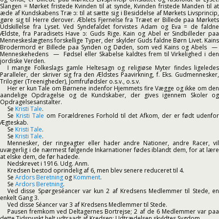
Slangen = Mørket fristede Kvinden til at synde, Kvinden fristede Manden til at
æde af Kundskabens Træ ᴐ: til at sætte sig i Besiddelse af Mørkets Livsprincip,
gøre sig til Herre derover. Æblets Fjernelse fra Træet er Billede paa Mørkets
Udskillelse fra Lyset. Ved Syndefaldet forvistes Adam og Eva = de faldne
Ældste, fra Paradisets Have ᴐ: Guds Rige. Kain og Abel er Sindbilleder paa
Menneskeslægtens forskellige Typer, der skylder Guds faldne Børn Livet. Kains
Brodermord er Billede paa Synden og Døden, som ved Kains og Abels —
Menneskehedens — Fødsel eller Skabelse kaldtes frem til Virkelighed i den
jordiske Verden.
I mange Folkeslags gamle Heltesagn og religiøse Myter findes ligeledes
Paralleler, der skriver sig fra den Ældstes Paavirkning, f. Eks. Gudmennesker,
Trilogier (Treenigheder), Jomfrufødsler o.s.v., o.s.v.
Her er kun Tale om Børnene indenfor Hjemmets fire Vægge og ikke om den
aandelige Opdragelse og de Kundskaber, der gives igennem Skoler og
Opdragelsesanstalter.
Se
Kristi Tale
.
Se
Kristi Tale
om Forældrenes Forhold til det Afkom, der er født udenfor
Ægteskab.
Se
Kristi Tale
.
Se
Kristi Tale
.
Mennesker, der ringeagter eller hader andre Nationer, andre Racer, vil
uvægerlig i de nærmest følgende Inkarnationer fødes iblandt dem, for at lære
at elske dem, de før hadede.
Nedskrevet i 1916. Udg. Anm.
Kredsen bestod oprindelig af 6, men blev senere reduceret til 4.
Se
Ardors Beretning
og
Komment
.
Se
Ardors Beretning
.
Ved disse Spørgeséancer var kun 2 af Kredsens Medlemmer til Stede, en
enkelt Gang 3.
Ved disse Séancer var 3 af Kredsens Medlemmer til Stede.
Pausen fremkom ved Deltagernes Bortrejse; 2 af de 6 Medlemmer var paa
dette Tidspunkt helt udtraadt af Kredsen; Udtrædelsen skyldtes Sygdom.