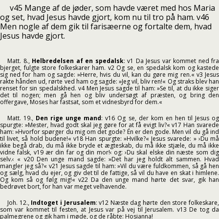
v45 Mange af de jøder, som havde været med hos Maria
og set, hvad Jesus havde gjort, kom nu til tro på ham. v46
Men nogle af dem gik til farisæerne og fortalte dem, hvad
Jesus havde gjort.
Matt. 8.,
Helbredelsen af en spedalsk
: v1 Da Jesus var kommet ned fra
bjerget, fulgte store folkeskarer ham. v2 Og se, en spedalsk kom og kastede
sig ned for ham og sagde: »Herre, hvis du vil, kan du gøre mig ren.« v3 Jesus
rakte hånden ud, rørte ved ham og sagde: »Jeg vil, bliv ren!« Og straks blev han
renset for sin spedalskhed. v4 Men Jesus sagde til ham: »Se til, at du ikke siger
det til nogen; men gå hen og bliv undersøgt af præsten, og bring den
offergave, Moses har fastsat, som et vidnesbyrd for dem.«
Matt. 19.,
Den rige unge mand
: v16 Og se, der kom en hen til Jesus o
spurgte: »Mester, hvad godt skal jeg gøre for at få evigt liv?« v17 Han svarede
ham: »Hvorfor spørger du mig om det gode? Én er den gode. Men vil du gå ind
til livet, så hold budene!« v18 Han spurgte: »Hvilke?« Jesus svarede: » ›Du må
ikke begå drab, du må ikke bryde et ægteskab, du må ikke stjæle, du må ikke
vidne falsk, v19 ær din far og din mor!‹ og: ›Du skal elske din næste som dig
selv.‹ « v20 Den unge mand sagde: »Det har jeg holdt alt sammen. Hvad
mangler jeg så?« v21 Jesus sagde til ham: »Vil du være fuldkommen, så gå hen
og sælg, hvad du ejer, og giv det til de fattige, så vil du have en skat i himlene.
Og kom så og følg mig!« v22 Da den unge mand hørte det svar, gik han
bedrøvet bort, for han var meget velhavende.
Joh. 12.,
Indtoget i Jerusalem
: v12 Næste dag hørte den store folkeskare
som var kommet til festen, at Jesus var på vej til Jerusalem. v13 De tog da
palmegrene og gik ham i møde, og de råbte: Hosianna!