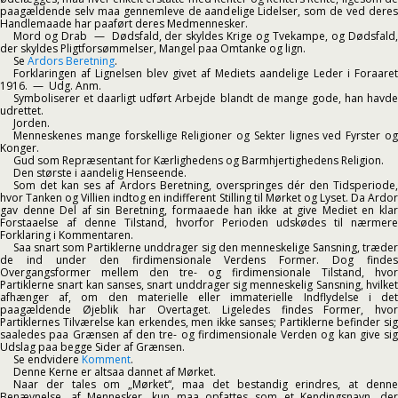
paagældende selv maa gennemleve de aandelige Lidelser, som de ved deres
Handlemaade har paaført deres Medmennesker.
Mord og Drab — Dødsfald, der skyldes Krige og Tvekampe, og Dødsfald,
der skyldes Pligtforsømmelser, Mangel paa Omtanke og lign.
Se
Ardors Beretning
.
Forklaringen af Lignelsen blev givet af Mediets aandelige Leder i Foraaret
1916. — Udg. Anm.
Symboliserer et daarligt udført Arbejde blandt de mange gode, han havde
udrettet.
Jorden.
Menneskenes mange forskellige Religioner og Sekter lignes ved Fyrster og
Konger.
Gud som Repræsentant for Kærlighedens og Barmhjertighedens Religion.
Den største i aandelig Henseende.
Som det kan ses af Ardors Beretning, overspringes dér den Tidsperiode,
hvor Tanken og Villien indtog en indifferent Stilling til Mørket og Lyset. Da Ardor
gav denne Del af sin Beretning, formaaede han ikke at give Mediet en klar
Forstaaelse af denne Tilstand, hvorfor Perioden udskødes til nærmere
Forklaring i Kommentaren.
Saa snart som Partiklerne unddrager sig den menneskelige Sansning, træder
de ind under den firdimensionale Verdens Former. Dog findes
Overgangsformer mellem den tre- og firdimensionale Tilstand, hvor
Partiklerne snart kan sanses, snart unddrager sig menneskelig Sansning, hvilket
afhænger af, om den materielle eller immaterielle Indflydelse i det
paagældende Øjeblik har Overtaget. Ligeledes findes Former, hvor
Partiklernes Tilværelse kan erkendes, men ikke sanses; Partiklerne befinder sig
saaledes paa Grænsen af den tre- og firdimensionale Verden og kan give sig
Udslag paa begge Sider af Grænsen.
Se endvidere
Komment
.
Denne Kerne er altsaa dannet af Mørket.
Naar der tales om „Mørket“, maa det bestandig erindres, at denne
Benævnelse, af Mennesker, kun maa opfattes som et Kendingsnavn, der