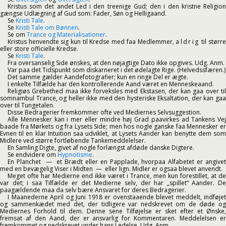
Kristus som det andet Led i den treenige Gud; den i den kristne Religion
gængse Udlægning af Gud som: Fader, Søn og Helligaand.
Se
Kristi Tale
.
Se
Kristi Tale om Bønnen
.
Se om
Trance og Materialisationer
.
Kristus henvendte sig kun til Kredse med faa Medlemmer,
aldrig
til størr
eller store officielle Kredse.
Se
Kristi Tale
.
Fra oversanselig Side ønskes, at den nøjagtige Dato ikke opgives. Udg. Anm.
Var paa det Tidspunkt som diskarneret i det ødelagte Rige. (Helvedssfæren.)
Det samme gælder Aandefotografier; kun en ringe Del er ægte.
I enkelte Tilfælde har den kontrollerende Aand været en Menneskeaand.
Religiøs Grebethed maa ikke forveksles med Ekstasen, der kan gaa over til
somnambul Trance, og heller ikke med den hysteriske Eksaltation, der kan gaa
over til Tungetalen.
Disse Bedragerier fremkommer ofte ved Mediernes Selvsuggestion.
Alle Mennesker kan i mer eller mindre høj Grad paavirkes ad Tankens Vej
baade fra Mørkets og fra Lysets Side; men hos nogle ganske faa Mennesker er
Evnen til en klar Intuition saa udviklet, at Lysets Aander kan benytte dem som
Midlere ved større fortløbende Tankemeddelelser.
En Samling Digte, givet af nogle forlængst afdøde danske Digtere.
Se endvidere om
Hypnotisme
.
En Planchet — et Brædt eller en Papplade, hvorpaa Alfabetet er angivet
med en bevægelig Viser i Midten — eller lign. Midler er ogsaa blevet anvendt.
Meget ofte har Medierne end ikke været i Trance, men kun forestillet, at de
var det; i saa Tilfælde er det Medierne selv, der har „spillet“ Aander. De
paagældende maa da selv bære Ansvaret for deres Bedragerier.
I Maanederne April og Juni 1918 er ovenstaaende blevet meddelt, indføjet
og sammenkædet med det, der tidligere var nedskrevet om de døde og
Mediernes Forhold til dem. Denne sene Tilføjelse er sket efter et Ønske,
fremsat af den Aand, der er ansvarlig for Kommentaren. Meddelelsen er
fremkommet og nedskrevet under hans Ledelse. Udg. Anm.