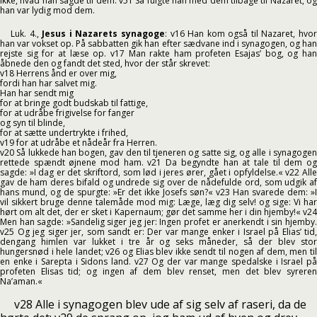
ikke, hvad han sagde til dem. v51 Så fulgte han med dem tilbage til Nazaret, og
han var lydig mod dem.
Luk. 4.,
Jesus i Nazarets synagoge
: v16 Han kom også til Nazaret, hvo
han var vokset op. På sabbatten gik han efter sædvane ind i synagogen, og han
rejste sig for at læse op. v17 Man rakte ham profeten Esajas’ bog, og han
åbnede den og fandt det sted, hvor der står skrevet:
v18 Herrens ånd er over mig,
fordi han har salvet mig.
Han har sendt mig
for at bringe godt budskab til fattige,
for at udråbe frigivelse for fanger
og syn til blinde,
for at sætte undertrykte i frihed,
v19 for at udråbe et nådeår fra Herren.
v20 Så lukkede han bogen, gav den til tjeneren og satte sig, og alle i synagogen
rettede spændt øjnene mod ham. v21 Da begyndte han at tale til dem og
sagde: »I dag er det skriftord, som lød i jeres ører, gået i opfyldelse.« v22 Alle
gav de ham deres bifald og undrede sig over de nådefulde ord, som udgik af
hans mund, og de spurgte: »Er det ikke Josefs søn?« v23 Han svarede dem: »I
vil sikkert bruge denne talemåde mod mig: Læge, læg dig selv! og sige: Vi har
hørt om alt det, der er sket i Kapernaum; gør det samme her i din hjemby!« v24
Men han sagde: »Sandelig siger jeg jer: Ingen profet er anerkendt i sin hjemby.
v25 Og jeg siger jer, som sandt er: Der var mange enker i Israel på Elias’ tid,
dengang himlen var lukket i tre år og seks måneder, så der blev stor
hungersnød i hele landet; v26 og Elias blev ikke sendt til nogen af dem, men til
en enke i Sarepta i Sidons land. v27 Og der var mange spedalske i Israel på
profeten Elisas tid; og ingen af dem blev renset, men det blev syreren
Na’aman.«
v28 Alle i synagogen blev ude af sig selv af raseri, da de