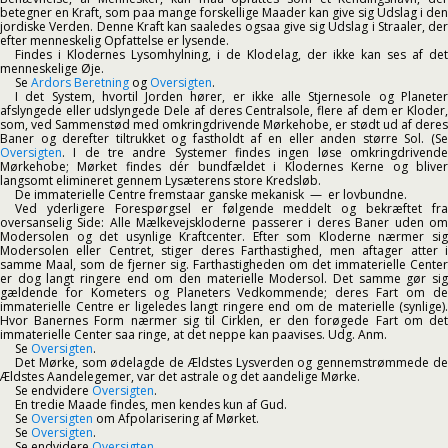
betegner en Kraft, som paa mange forskellige Maader kan give sig Udslag i den
jordiske Verden. Denne Kraft kan saaledes ogsaa give sig Udslag i Straaler, der
efter menneskelig Opfattelse er lysende.
Findes i Klodernes Lysomhylning, i de Klodelag, der ikke kan ses af det
menneskelige Øje.
Se
Ardors Beretning
og
Oversigten
.
I det System, hvortil Jorden hører, er ikke alle Stjernesole og Planeter
afslyngede eller udslyngede Dele af deres Centralsole, flere af dem er Kloder,
som, ved Sammenstød med omkringdrivende Mørkehobe, er stødt ud af deres
Baner og derefter tiltrukket og fastholdt af en eller anden større Sol. (Se
Oversigten
. I de tre andre Systemer findes ingen løse omkringdrivende
Mørkehobe; Mørket findes dér bundfældet i Klodernes Kerne og bliver
langsomt elimineret gennem Lysæterens store Kredsløb.
De immaterielle Centre fremstaar ganske mekanisk — er lovbundne.
Ved yderligere Forespørgsel er følgende meddelt og bekræftet fra
oversanselig Side: Alle Mælkevejskloderne passerer i deres Baner uden om
Modersolen og det usynlige Kraftcenter. Efter som Kloderne nærmer sig
Modersolen eller Centret, stiger deres Farthastighed, men aftager atter i
samme Maal, som de fjerner sig. Farthastigheden om det immaterielle Center
er dog langt ringere end om den materielle Modersol. Det samme gør sig
gældende for Kometers og Planeters Vedkommende; deres Fart om de
immaterielle Centre er ligeledes langt ringere end om de materielle (synlige).
Hvor Banernes Form nærmer sig til Cirklen, er den forøgede Fart om det
immaterielle Center saa ringe, at det neppe kan paavises. Udg. Anm.
Se
Oversigten
.
Det Mørke, som ødelagde de Ældstes Lysverden og gennemstrømmede de
Ældstes Aandelegemer, var det astrale og det aandelige Mørke.
Se endvidere
Oversigten
.
En tredie Maade findes, men kendes kun af Gud.
Se
Oversigten
om Afpolarisering af Mørket.
Se
Oversigten
.
Se endvidere
Oversigten
.