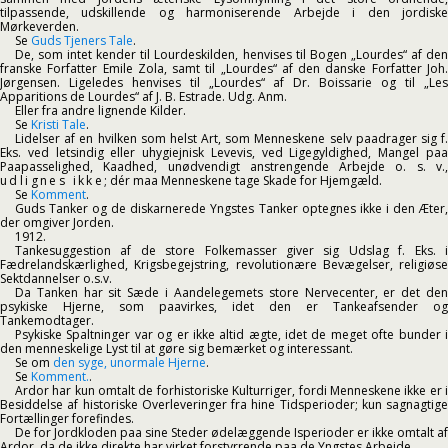
tilpassende, udskillende og harmoniserende Arbejde i den jordiske
Mørkeverden.
Se
Guds Tjeners Tale
.
De, som intet kender til Lourdeskilden, henvises til Bogen „Lourdes“ af den
franske Forfatter Emile Zola, samt til „Lourdes“ af den danske Forfatter Joh.
Jørgensen. Ligeledes henvises til „Lourdes“ af Dr. Boissarie og til „Les
Apparitions de Lourdes“ af J. B. Estrade. Udg. Anm.
Eller fra andre lignende Kilder.
Se
Kristi Tale
.
Lidelser af en hvilken som helst Art, som Menneskene selv paadrager sig f.
Eks. ved letsindig eller uhygiejnisk Levevis, ved Ligegyldighed, Mangel paa
Paapasselighed, Kaadhed, unødvendigt anstrengende Arbejde o. s. v.,
udlignes ikke
; dér maa Menneskene tage Skade for Hjemgæld.
Se
Komment
.
Guds Tanker og de diskarnerede Yngstes Tanker optegnes ikke i den Æter,
der omgiver Jorden.
1912.
Tankesuggestion af de store Folkemasser giver sig Udslag f. Eks. i
Fædrelandskærlighed, Krigsbegejstring, revolutionære Bevægelser, religiøse
Sektdannelser o.s.v.
Da Tanken har sit Sæde i Aandelegemets store Nervecenter, er det den
psykiske Hjerne, som paavirkes, idet den er Tankeafsender og
Tankemodtager.
Psykiske Spaltninger var og er ikke altid ægte, idet de meget ofte bunder i
den menneskelige Lyst til at gøre sig bemærket og interessant.
Se om
den syge, unormale Hjerne
.
Se
Komment.
.
Ardor har kun omtalt de forhistoriske Kulturriger, fordi Menneskene ikke er i
Besiddelse af historiske Overleveringer fra hine Tidsperioder; kun sagnagtige
Fortællinger forefindes.
De for Jordkloden paa sine Steder ødelæggende Isperioder er ikke omtalt af
Ardor, da de ikke direkte har virket forstyrrende paa de Yngstes Arbejde.