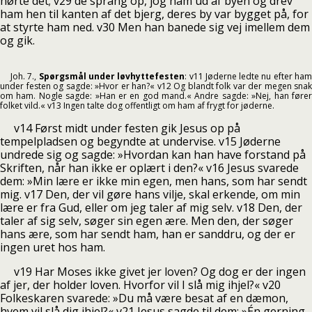
hørte det; v29 de sprang op, jog ham ud af byen og drev
ham hen til kanten af det bjerg, deres by var bygget på, for
at styrte ham ned. v30 Men han banede sig vej imellem dem
og gik.
Joh. 7.,
Spørgsmål under løvhyttefesten
: v11 Jøderne ledte nu efter ha
under festen og sagde: »Hvor er han?« v12 Og blandt folk var der megen snak
om ham. Nogle sagde: »Han er en god mand.« Andre sagde: »Nej, han fører
folket vild.« v13 Ingen talte dog offentligt om ham af frygt for jøderne.
v14 Først midt under festen gik Jesus op på
tempelpladsen og begyndte at undervise. v15 Jøderne
undrede sig og sagde: »Hvordan kan han have forstand på
Skriften, når han ikke er oplært i den?« v16 Jesus svarede
dem: »Min lære er ikke min egen, men hans, som har sendt
mig. v17 Den, der vil gøre hans vilje, skal erkende, om min
lære er fra Gud, eller om jeg taler af mig selv. v18 Den, der
taler af sig selv, søger sin egen ære. Men den, der søger
hans ære, som har sendt ham, han er sanddru, og der er
ingen uret hos ham.
v19 Har Moses ikke givet jer loven? Og dog er der ingen
af jer, der holder loven. Hvorfor vil I slå mig ihjel?« v20
Folkeskaren svarede: »Du må være besat af en dæmon,
hvem vil slå dig ihjel?« v21 Jesus sagde til dem: »Én gerning