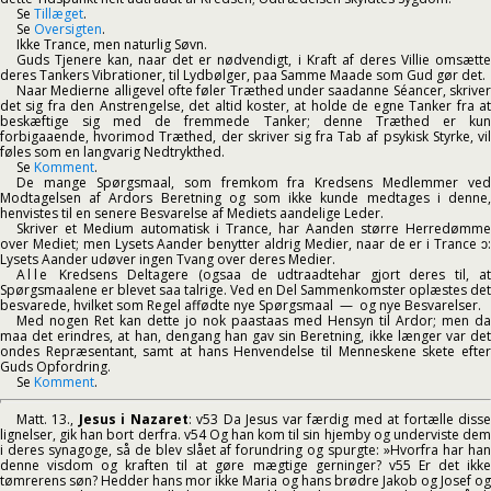
Se
Tillæget
.
Se
Oversigten
.
Ikke Trance, men naturlig Søvn.
Guds Tjenere kan, naar det er nødvendigt, i Kraft af deres Villie omsætte
deres Tankers Vibrationer, til Lydbølger, paa Samme Maade som Gud gør det.
Naar Medierne alligevel ofte føler Træthed under saadanne Séancer, skriver
det sig fra den Anstrengelse, det altid koster, at holde de egne Tanker fra at
beskæftige sig med de fremmede Tanker; denne Træthed er kun
forbigaaende, hvorimod Træthed, der skriver sig fra Tab af psykisk Styrke, vil
føles som en langvarig Nedtrykthed.
Se
Komment
.
De mange Spørgsmaal, som fremkom fra Kredsens Medlemmer ved
Modtagelsen af Ardors Beretning og som ikke kunde medtages i denne,
henvistes til en senere Besvarelse af Mediets aandelige Leder.
Skriver et Medium automatisk i Trance, har Aanden større Herredømme
over Mediet; men Lysets Aander benytter aldrig Medier, naar de er i Trance ᴐ:
Lysets Aander udøver ingen Tvang over deres Medier.
Alle
Kredsens Deltagere (ogsaa de udtraadtehar gjort deres til, at
Spørgsmaalene er blevet saa talrige. Ved en Del Sammenkomster oplæstes det
besvarede, hvilket som Regel affødte nye Spørgsmaal — og nye Besvarelser.
Med nogen Ret kan dette jo nok paastaas med Hensyn til Ardor; men da
maa det erindres, at han, dengang han gav sin Beretning, ikke længer var det
ondes Repræsentant, samt at hans Henvendelse til Menneskene skete efter
Guds Opfordring.
Se
Komment
.
Matt. 13.,
Jesus i Nazaret
: v53 Da Jesus var færdig med at fortælle diss
lignelser, gik han bort derfra. v54 Og han kom til sin hjemby og underviste dem
i deres synagoge, så de blev slået af forundring og spurgte: »Hvorfra har han
denne visdom og kraften til at gøre mægtige gerninger? v55 Er det ikke
tømrerens søn? Hedder hans mor ikke Maria og hans brødre Jakob og Josef og