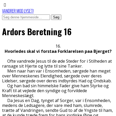
VANDRER MOD LYSET!
Ardors Beretning 16
16.
Hvorledes skal vi forstaa Forklarelsen paa Bjerget?
Ofte vandrede Jesus til de øde Steder for i Stilheden at
ransage sit Hjerte og lytte til sine Tanker.
Men naar han var i Ensomheden, sørgede han meget
over Menneskenes Elendighed, sørgede over deres
Lidelser, sørgede over deres indbyrdes Had og Ondskab.
Og han bad sin himmelske Fader give ham Styrke og
Kraft til at vejlede den syndige og forvildede
Menneskeslægt.
Da Jesus en Dag, tynget af Sorger, var i Ensomheden,
medens de Ledsagere, der vare med ham, slumrede,
trætte af Vandringen, sendte Gud to af de Yngste til ham,
at de kunde træde frem for hans jordiske Øjne og