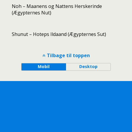
Noh – Maanens og Nattens Herskerinde
(Ægypternes Nut)
Shunut – Hoteps Ildaand (Ægypternes Sut)
Tilbage til toppen
Mobil
Desktop