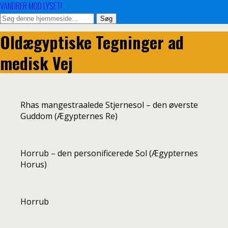
VANDRER MOD LYSET!
Oldægyptiske Tegninger ad
medisk Vej
Rhas mangestraalede Stjernesol – den øverste
Guddom (Ægypternes Re)
Horrub – den personificerede Sol (Ægypternes
Horus)
Horrub