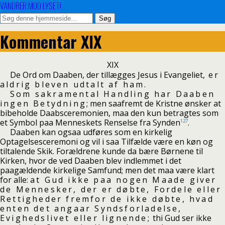
VANDRER MOD LYSET!
Kommentar XIX
XIX
De Ord om Daaben, der tillægges Jesus i Evangeliet,
er
aldrig bleven udtalt af ham.
Som sakramental Handling har Daaben
ingen Betydning
; men saafremt de Kristne ønsker at
bibeholde Daabsceremonien, maa den kun betragtes som
et Symbol paa Menneskets Renselse fra Synden
.
127
Daaben kan ogsaa udføres som en kirkelig
Optagelsesceremoni og vil i saa Tilfælde være en køn og
tiltalende Skik. Forældrene kunde da bære Børnene til
Kirken, hvor de ved Daaben blev indlemmet i det
paagældende kirkelige Samfund; men det maa være klart
for alle:
at Gud ikke paa nogen Maade giver
de Mennesker, der er døbte, Fordele eller
Rettigheder fremfor de ikke døbte, hvad
enten det angaar Syndsforladelse,
Evighedslivet eller lignende;
thi Gud ser ikke