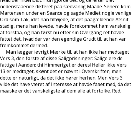
hvad der indeholdt. Hun gjorde det, og derefter blev
nedenstaaende dikteret paa sædvanlig Maade. Senere kom
Martensen under en Seance og sagde Mediet nogle venlige
Ord som Tak, idet han tilføjede, at det paagældende Afsnit
stadig, mens han levede, havde forekommet ham vanskelig
at forstaa, og han først nu efter sin Overgang ret havde
fattet det, hvad der var den egentlige Grudt til, at han var
fremkommet dermed.
Man lægger iøvrigt Mærke til, at han ikke har medtaget
Vers 3, den første af disse Saligprisninger: Salige ere de
fattige i Aanden; thi Himmeriget er deres! Heller ikke Vers
13 er medtaget, skønt det er nævnt i Overskriften; men
dette er naturligt, da det ikke hører herhen. Men Vers 3
vilde det have været af Interesse at havde faaet med, da det
maaske er det vanskeligste af dem alle at fortolke. Red.