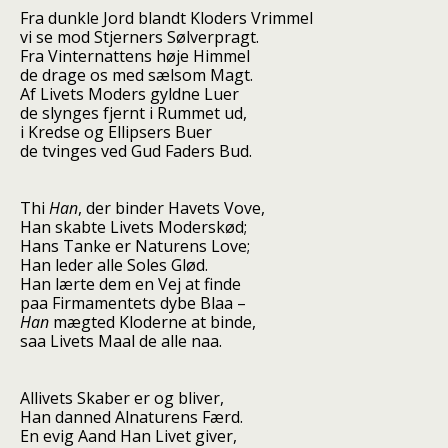
Fra dunkle Jord blandt Kloders Vrimmel
vi se mod Stjerners Sølverpragt.
Fra Vinternattens høje Himmel
de drage os med sælsom Magt.
Af Livets Moders gyldne Luer
de slynges fjernt i Rummet ud,
i Kredse og Ellipsers Buer
de tvinges ved Gud Faders Bud.
Thi
Han
, der binder Havets Vove,
Han skabte Livets Moderskød;
Hans Tanke er Naturens Love;
Han leder alle Soles Glød.
Han lærte dem en Vej at finde
paa Firmamentets dybe Blaa –
Han
mægted Kloderne at binde,
saa Livets Maal de alle naa.
Allivets Skaber er og bliver,
Han danned Alnaturens Færd.
En evig Aand Han Livet giver,