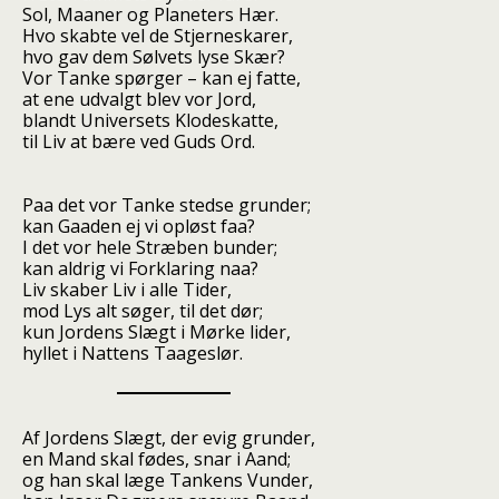
Sol, Maaner og Planeters Hær.
Hvo skabte vel de Stjerneskarer,
hvo gav dem Sølvets lyse Skær?
Vor Tanke spørger – kan ej fatte,
at ene udvalgt blev vor Jord,
blandt Universets Klodeskatte,
til Liv at bære ved Guds Ord.
Paa det vor Tanke stedse grunder;
kan Gaaden ej vi opløst faa?
I det vor hele Stræben bunder;
kan aldrig vi Forklaring naa?
Liv skaber Liv i alle Tider,
mod Lys alt søger, til det dør;
kun Jordens Slægt i Mørke lider,
hyllet i Nattens Taageslør.
Af Jordens Slægt, der evig grunder,
en Mand skal fødes, snar i Aand;
og han skal læge Tankens Vunder,