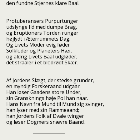
den fundne Stjernes klare Baal.
Protuberansers Purpurtunger
udslynge Ild med dumpe Brag,
og Eruptioners Torden runger
højlydt i Æterrummets Dag.
Og Livets Moder evig føder
Solkloder og Planeters Hær,
og aldrig Livets Baal udgløder,
det straaler i et blodrødt Skær.
Af Jordens Slægt, der stedse grunder,
en myndig Forskeraand udgaar.
Han løser Gaadens store Under,
sin Gransknings høje Pol han naar.
Hans Navn fra Mund til Mund sig svinger,
han lyser med sin Flammeaand;
han Jordens Folk af Dvale tvinger
og løser Dogmers snævre Baand.