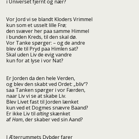
i Universet fjernt og nær?
Vor Jord vi se blandt Kloders Vrimmel
kun som et usselt lille Frø;
den svæver her paa samme Himmel
i bunden Kreds, til den skal dø.
Vor Tanke spørger: – og de andre
blev de til Pryd paa Himlen sat?
Skal uden Liv de evig vandre
kun for at lyse i vor Nat?
Er Jorden da den hele Verden,
og blev den skabt ved Ordet: „bliv“?
saa Tanken spørger i vor Færden,
naar Liv vi se at skabe Liv.
Blev Livet fast til Jorden lænket
kun ved et Dogmes snævre Baand?
Er ikke Liv til
alting
skænket
af
Ham
, der skaber ved sin Aand?
I Æterrummets Dybder farer