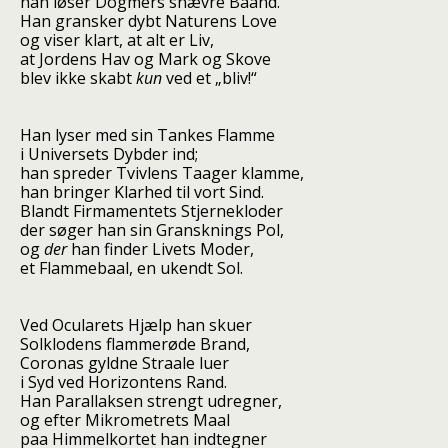
han løser Dogmers snævre Baand.
Han gransker dybt Naturens Love
og viser klart, at alt er Liv,
at Jordens Hav og Mark og Skove
blev ikke skabt
kun
ved et „bliv!“
Han lyser med sin Tankes Flamme
i Universets Dybder ind;
han spreder Tvivlens Taager klamme,
han bringer Klarhed til vort Sind.
Blandt Firmamentets Stjernekloder
der søger han sin Gransknings Pol,
og
der
han finder Livets Moder,
et Flammebaal, en ukendt Sol.
Ved Ocularets Hjælp han skuer
Solklodens flammerøde Brand,
Coronas gyldne Straale luer
i Syd ved Horizontens Rand.
Han Parallaksen strengt udregner,
og efter Mikrometrets Maal
paa Himmelkortet han indtegner