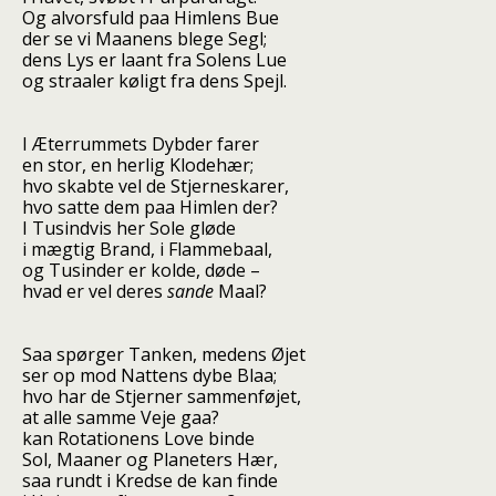
Og alvorsfuld paa Himlens Bue
der se vi Maanens blege Segl;
dens Lys er laant fra Solens Lue
og straaler køligt fra dens Spejl.
I Æterrummets Dybder farer
en stor, en herlig Klodehær;
hvo skabte vel de Stjerneskarer,
hvo satte dem paa Himlen der?
I Tusindvis her Sole gløde
i mægtig Brand, i Flammebaal,
og Tusinder er kolde, døde –
hvad er vel deres
sande
Maal?
Saa spørger Tanken, medens Øjet
ser op mod Nattens dybe Blaa;
hvo har de Stjerner sammenføjet,
at alle samme Veje gaa?
kan Rotationens Love binde
Sol, Maaner og Planeters Hær,
saa rundt i Kredse de kan finde