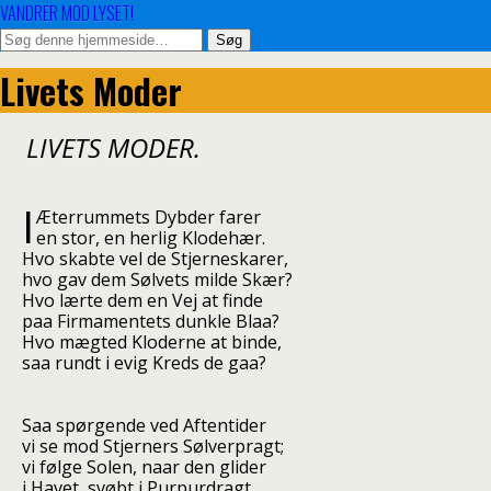
VANDRER MOD LYSET!
Livets Moder
LIVETS MODER.
I
Æterrummets Dybder farer
en stor, en herlig Klodehær.
Hvo skabte vel de Stjerneskarer,
hvo gav dem Sølvets milde Skær?
Hvo lærte dem en Vej at finde
paa Firmamentets dunkle Blaa?
Hvo mægted Kloderne at binde,
saa rundt i evig Kreds de gaa?
Saa spørgende ved Aftentider
vi se mod Stjerners Sølverpragt;
vi følge Solen, naar den glider
i Havet, svøbt i Purpurdragt.