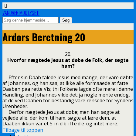
VANDRER MOD LYSET!
Ardors Beretning 20
20.
Hvorfor nægtede Jesus at døbe de Folk, der søgte
ham?
Efter sin Daab talede Jesus med mange, der vare døbte
af Johannes, og han saa, at ikke alle formaaede at fatte
Daaben paa rette Vis; thi Folkene lagde ofte mere i denne
Handling, end Johannes vilde det; ja nogle mente endog,
at de ved Daaben for bestandig vare rensede for Syndens
Urenheder.
Derfor nægtede Jesus at døbe; men han søgte at
vejlede alle, der kom til ham, søgte at lære dem, at
Daaben ikkun var et
Sindbillede
og intet mere.
Tilbage til toppen