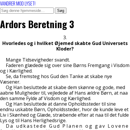
VANDRER MOD LYSET!
Ardors Beretning 3
3.
Hvorledes og i hvilket Øjemed skabte Gud Universets
Kloder?
Mange Tidsevigheder svandt.
Faderen glædede sig over sine Børns Fremgang i Visdom
og i Kærlighed.
Se, da fremsteg hos Gud den Tanke at skabe nye
Væsener.
Og Han besluttede at skabe dem skønne og gode, med
aabne Muligheder til, vejledede af Hans ældre Børn, at naa
den samme Fylde af Visdom og Kærlighed.
Og Han besluttede at danne Opholdssteder til sine
endnu uskabte Børn, Opholdssteder, hvor de kunde leve et
Liv i Skønhed og Glæde, stræbende efter at naa til det fulde
Lys og til Hans Herlighedsrige.
Da udkastede Gud Planen og gav Lovene